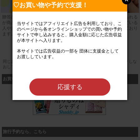
♡お買い物や予約で支援！
贈答品や買いすぎてしまった物、お米や賞味期限内でまだ食べられる
が商品として販売できない食品を寄贈して頂き、食べ物に困っている
当サイトではアフィリエイト広告を利用しており、こ
人や施設等に無償でお渡しする食料支援の活動を岩手県で行っており
のページから各オンラインショップでの買い物や予約
ます。
サイトで申し込みすると、購入金額に応じた広告収益
が本サイトへ入ります。

登録なし
公式サイト
本サイトでは広告収益の一部を 団体に支援金として
お渡ししています。

同じお買い物やお申し込みを複数回行う場合は、そのたびにクリックしな
おしてください
お買い物するなら、こちら
応援する
シャディ
旅行予約なら、こちら