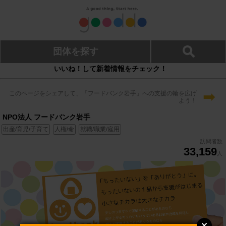
団体を探す
いいね！して新着情報をチェック！
➡
このページをシェアして、「フードバンク岩手」への支援の輪を広げ
よう！
NPO法人 フードバンク岩手
出産/育児/子育て
人権/命
就職/職業/雇用
訪問者数
33,159
人