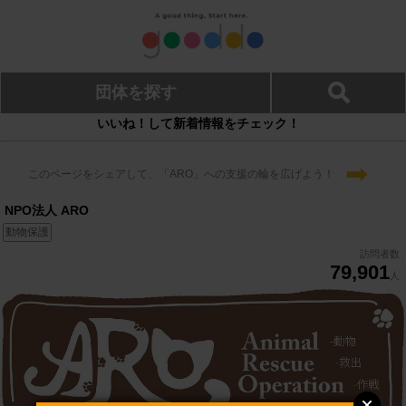
団体を探す
いいね！して新着情報をチェック！
➡
このページをシェアして、「ARO」への支援の輪を広げよう！
NPO法人 ARO
動物保護
訪問者数
79,901
人