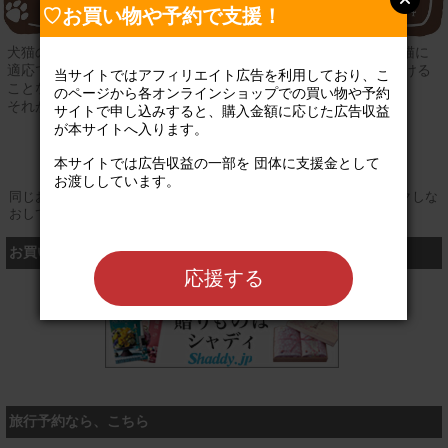
♡お買い物や予約で支援！
犬猫の殺処分が起きる要因は何なのか？AROでは日本自体が犬猫に
適応できていないのではないかと考えます。 人の都合を押し付ける
当サイトではアフィリエイト広告を利用しており、こ
ことなく、人間と同様に命が守られる社会を作る！
のページから各オンラインショップでの買い物や予約
それがAROのミッションです！
サイトで申し込みすると、購入金額に応じた広告収益
が本サイトへ入ります。

公式サイト
本サイトでは広告収益の一部を 団体に支援金として
お渡ししています。

同じお買い物やお申し込みを複数回行う場合は、そのたびにクリックしな
おしてください
お買い物するなら、こちら
応援する
シャディ
旅行予約なら、こちら