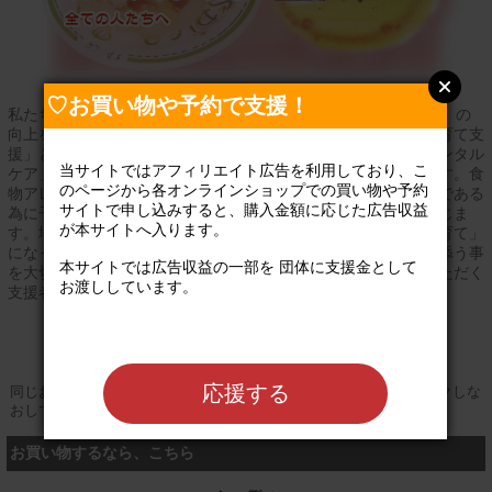
♡お買い物や予約で支援！
私たちは、食物アレルギーの子どもと保護者のQOL（生活の質）の
向上を目的に事業・活動を行ってます。 事業・活動は、「子育て支
援」と「医療支援」、「当事者支援」と「支援者支援」、「メンタル
当サイトではアフィリエイト広告を利用しており、こ
ケア」と「医療ケア」というそれぞれの両側面から行っています。食
のページから各オンラインショップでの買い物や予約
物アレルギーの治療の基本が、日常の食事の制限やスキンケアである
サイトで申し込みすると、購入金額に応じた広告収益
為に子どもを療育する保護者（特に母親）には大きな負担が生じま
が本サイトへ入ります。

す。地域行事や団体生活への参加もしづらく、籠りがちな「孤育て」
になってしまう傾向もあります。この様な状況の当事者に寄り添う事
本サイトでは広告収益の一部を 団体に支援金として
を大切にした居場所作りと、アレルギーの親子を受け入れていただく
お渡ししています。

支援者の方たちへの支援に力を注いでいます。
公式サイト
応援する
同じお買い物やお申し込みを複数回行う場合は、そのたびにクリックしな
おしてください
お買い物するなら、こちら