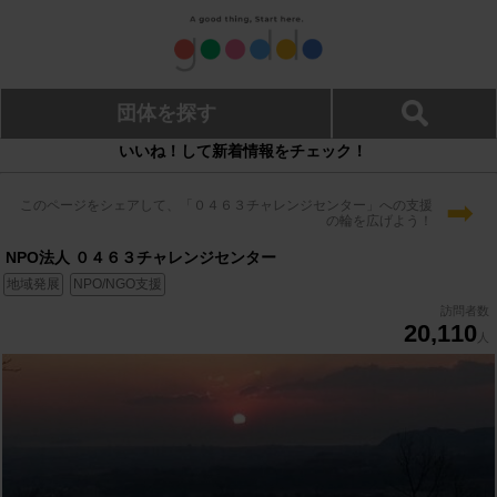
団体を探す
いいね！して新着情報をチェック！
➡
このページをシェアして、「０４６３チャレンジセンター」への支援
の輪を広げよう！
NPO法人 ０４６３チャレンジセンター
地域発展
NPO/NGO支援
訪問者数
20,110
人