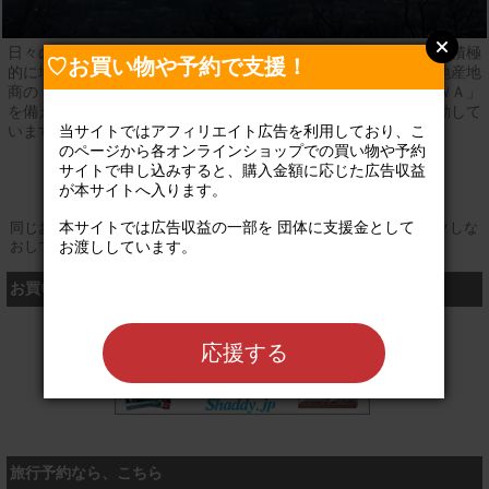
日々のくらしの中で得られる、経験や知識、人々とのつながりを積極
♡お買い物や予約で支援！
的に地域に還元し、より多くの主体をつなぎ、情報の「話」・地産地
商の「輪」・団体間の「和」・驚きの「ワッ」という４つの「ＷＡ」
を備えた『地域の宝』を創出するための場となることを柱に活動して
当サイトではアフィリエイト広告を利用しており、こ
います。
のページから各オンラインショップでの買い物や予約
登録なし
公式サイト
サイトで申し込みすると、購入金額に応じた広告収益
が本サイトへ入ります。

本サイトでは広告収益の一部を 団体に支援金として
同じお買い物やお申し込みを複数回行う場合は、そのたびにクリックしな
お渡ししています。

おしてください
お買い物するなら、こちら
シャディ
応援する
旅行予約なら、こちら