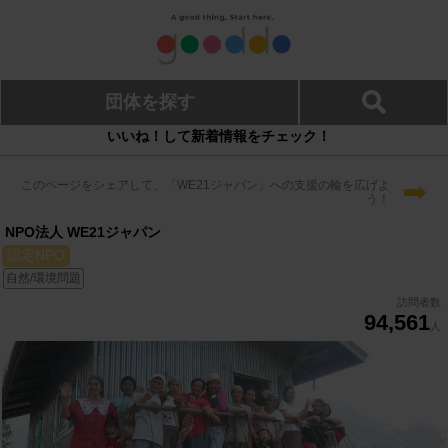
団体を探す
いいね！して新着情報をチェック！
➡
このページをシェアして、「WE21ジャパン」への支援の輪を広げよ
う！
NPO法人 WE21ジャパン
認定NPO
自然/環境問題
訪問者数
94,561
人