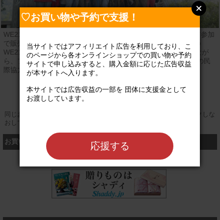
♡お買い物や予約で支援！
WE21ジャパンは、市民の皆さんからの物品寄付をボランティア参加
で販売するチャリティショップ「WEショップ」を運営する37の
当サイトではアフィリエイト広告を利用しており、こ
WE21地域NPOと連携し、資源のリユース・リサイクルを進めなが
のページから各オンラインショップでの買い物や予約
ら、フィリピン等アジアを中心とした世界約30か国の人びととの民
サイトで申し込みすると、購入金額に応じた広告収益
際協力を行っています。
が本サイトへ入ります。

公式サイト
本サイトでは広告収益の一部を 団体に支援金として
お渡ししています。

同じお買い物やお申し込みを複数回行う場合は、そのたびにクリックしな
おしてください
お買い物するなら、こちら
応援する
シャディ