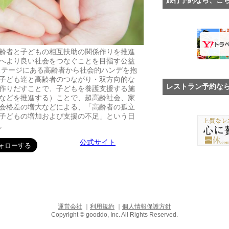
齢者と子どもの相互扶助の関係作りを推進
へより良い社会をつなぐことを目指す公益
ステージにある高齢者から社会的ハンデを抱
子ども達と高齢者のつながり・双方向的な
レストラン予約な
作りだすことで、子どもを養護支援する施
などを推進する）ことで、超高齢社会、家
会格差の増大などによる、「高齢者の孤立
子どもの増加および支援の不足」という日
。
公式サイト
運営会社
｜
利用規約
｜
個人情報保護方針
Copyright © gooddo, Inc. All Rights Reserved.