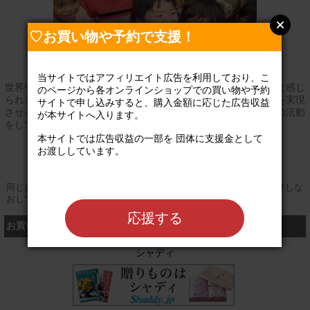
♡お買い物や予約で支援！
当サイトではアフィリエイト広告を利用しており、こ
世界中の人々が世界中のすべてのものの幸せを、自分の幸せだと感じ
のページから各オンラインショップでの買い物や予約
られる人＝地球市民になることにより、世界平和と地域の向上を実現
サイトで申し込みすると、購入金額に応じた広告収益
させるため、国際協力、国際交流、地域づくり、地球共感教育の活動
が本サイトへ入ります。

をしています。
本サイトでは広告収益の一部を 団体に支援金として
公式サイト
お渡ししています。

同じお買い物やお申し込みを複数回行う場合は、そのたびにクリックしな
おしてください
応援する
お買い物するなら、こちら
シャディ