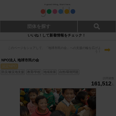
団体を探す
いいね！して新着情報をチェック！
➡
このページをシェアして、「地球市民の会」への支援の輪を広げよ
う！
NPO法人 地球市民の会
認定NPO
防災/被災地支援
教育/学校
地域発展
自然/環境問題
訪問者数
161,512
人