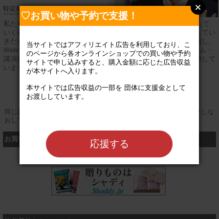
♡お買い物や予約で支援！
私たちNPO法人・国際変動研究所は、日本の安全と繁栄を実現して
いく条件となる国際平和の構築について、先駆的な役割を果たしてい
きたいと考えています。日本で初めてのシンクタンク活動を目指し、
当サイトではアフィリエイト広告を利用しており、こ
Webサイト「sriic.org」の運営、企業や地方団体でのシンポジウム・
のページから各オンラインショップでの買い物や予約
講演会などの開催など、日本の平和、安全を向上させるため活動して
サイトで申し込みすると、購入金額に応じた広告収益
います。
が本サイトへ入ります。

公式サイト
本サイトでは広告収益の一部を 団体に支援金として
お渡ししています。

同じお買い物やお申し込みを複数回行う場合は、そのたびにクリックしな
おしてください
お買い物するなら、こちら
応援する
シャディ