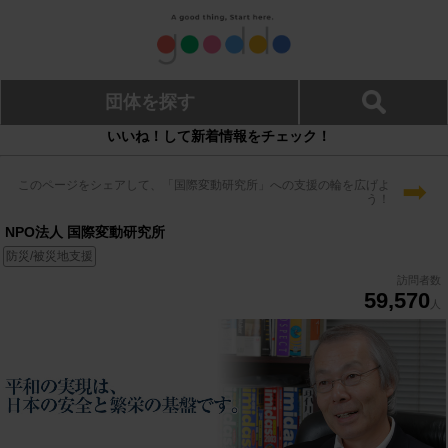
団体を探す
いいね！して新着情報をチェック！
➡
このページをシェアして、「国際変動研究所」への支援の輪を広げよ
う！
NPO法人 国際変動研究所
防災/被災地支援
訪問者数
59,570
人