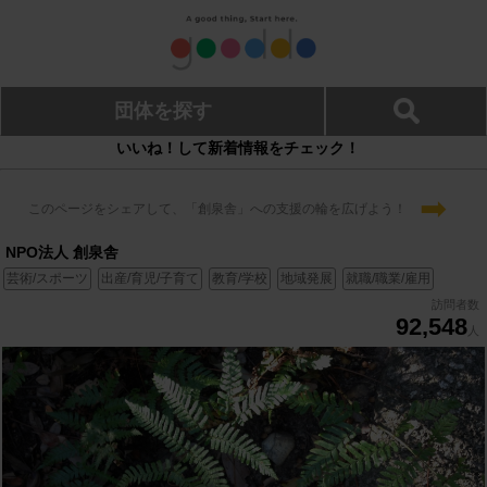
団体を探す
いいね！して新着情報をチェック！
➡
このページをシェアして、「創泉舎」への支援の輪を広げよう！
NPO法人 創泉舎
芸術/スポーツ
出産/育児/子育て
教育/学校
地域発展
就職/職業/雇用
訪問者数
92,548
人