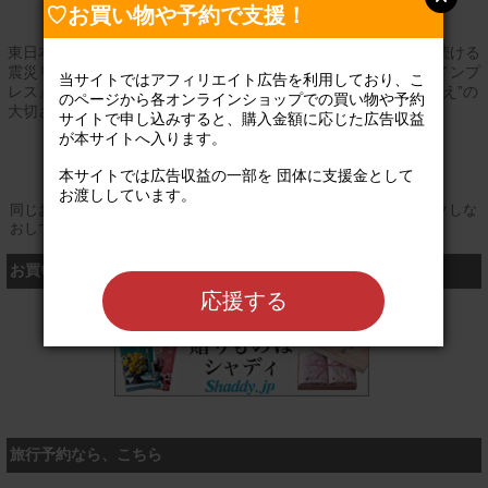
♡お買い物や予約で支援！
東日本大震災の復興支援を行う方々への中間支援として活動を続ける
震災リゲイン。次の震災に備えること＝教育を軸に『震災リゲインプ
当サイトではアフィリエイト広告を利用しており、こ
レス』という紙面も発行し、全国に40,000部配布しながら、”備え”の
のページから各オンラインショップでの買い物や予約
大切さを発信しています。
サイトで申し込みすると、購入金額に応じた広告収益
が本サイトへ入ります。

公式サイト
本サイトでは広告収益の一部を 団体に支援金として
お渡ししています。

同じお買い物やお申し込みを複数回行う場合は、そのたびにクリックしな
おしてください
お買い物するなら、こちら
応援する
シャディ
旅行予約なら、こちら