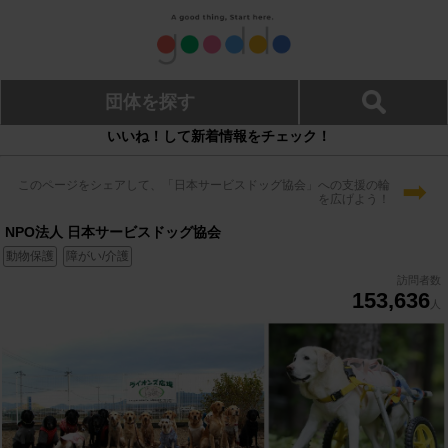
団体を探す
いいね！して新着情報をチェック！
➡
このページをシェアして、「日本サービスドッグ協会」への支援の輪
を広げよう！
NPO法人 日本サービスドッグ協会
動物保護
障がい/介護
訪問者数
153,636
人