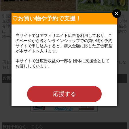
引退補助犬(盲導犬・介助犬・聴導犬）に掛かる医療費・介護費等の
♡お買い物や予約で支援！
支援、高齢・病気等で歩行困難になった補助犬の車いす・スロープや
介護用品等を引退犬飼育ボランティアさんへ支給しています。当協会
は、出身訓練所を問わず全国の引退補助犬に支援を行っている国内で
当サイトではアフィリエイト広告を利用しており、こ
唯一の協会です。
のページから各オンラインショップでの買い物や予約
サイトで申し込みすると、購入金額に応じた広告収益
登録なし
公式サイト
が本サイトへ入ります。

本サイトでは広告収益の一部を 団体に支援金として
同じお買い物やお申し込みを複数回行う場合は、そのたびにクリックしな
お渡ししています。

おしてください
お買い物するなら、こちら
シャディ
応援する
旅行予約なら、こちら