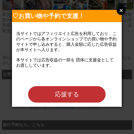
震災以降、ストレスの多い環境で暮らす福島の親子に対し、自然体験
♡お買い物や予約で支援！
形の保養ピクニックを開催。自然体験を通し、子ども達の健全な心身
育成を目指し活動している。その他ママたちのコミュニティ作り、災
害支援を行う。
当サイトではアフィリエイト広告を利用しており、こ
のページから各オンラインショップでの買い物や予約
公式サイト
サイトで申し込みすると、購入金額に応じた広告収益
が本サイトへ入ります。

同じお買い物やお申し込みを複数回行う場合は、そのたびにクリックしな
本サイトでは広告収益の一部を 団体に支援金として
おしてください
お渡ししています。

お買い物するなら、こちら
シャディ
応援する
旅行予約なら、こちら