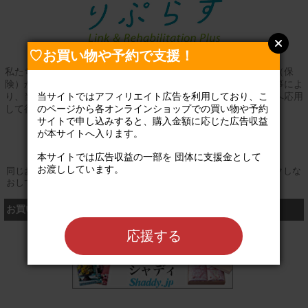
♡お買い物や予約で支援！
私たちは、日本で最も要介護者が悪化している石巻にて、介護（保
険）からの卒業を目指し活動しています。この課題を解決する事によ
当サイトではアフィリエイト広告を利用しており、こ
り、当事者・家族・企業の持続可能性を高め、必要とする地域へ応用
のページから各オンラインショップでの買い物や予約
して行きます。
サイトで申し込みすると、購入金額に応じた広告収益
公式サイト
が本サイトへ入ります。

本サイトでは広告収益の一部を 団体に支援金として
お渡ししています。

同じお買い物やお申し込みを複数回行う場合は、そのたびにクリックしな
おしてください
お買い物するなら、こちら
応援する
シャディ