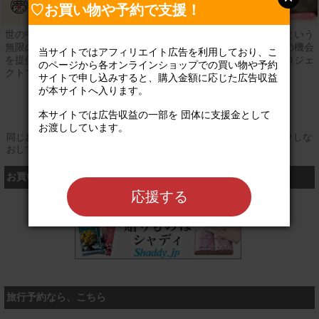
♡お買い物や予約で支援！
世の中にはどんなおしごとがあるんだろう？「夢」と「希望」という
無限の可能性を秘めたこどもたちに、さまざまなおしごと体験の機会
当サイトではアフィリエイト広告を利用しており、こ
を提供することで、次世代への「夢★デザイン」を応援するプロジェ
のページから各オンラインショップでの買い物や予約
クトです。
サイトで申し込みすると、購入金額に応じた広告収益
が本サイトへ入ります。

公式サイト
本サイトでは広告収益の一部を 団体に支援金として
お渡ししています。

同じお買い物やお申し込みを複数回行う場合は、そのたびにクリックしな
おしてください
お買い物するなら、こちら
応援する
シャディ
旅行予約なら、こちら