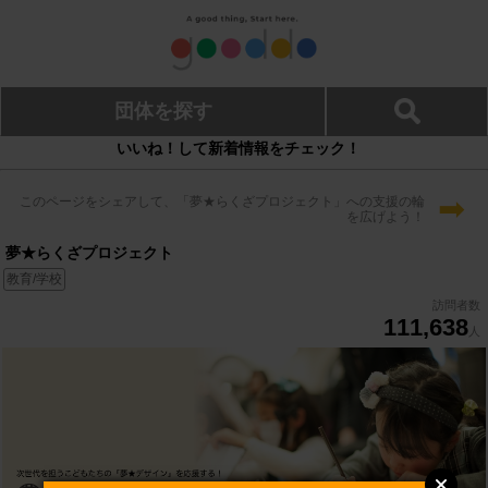
団体を探す
いいね！して新着情報をチェック！
➡
このページをシェアして、「夢★らくざプロジェクト」への支援の輪
を広げよう！
夢★らくざプロジェクト
教育/学校
訪問者数
111,638
人