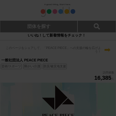
団体を探す
いいね！して新着情報をチェック！
➡
このページをシェアして、「PEACE PIECE」への支援の輪を広げよ
う！
一般社団法人 PEACE PIECE
芸術/スポーツ
障がい/介護
防災/被災地支援
訪問者数
16,385
人