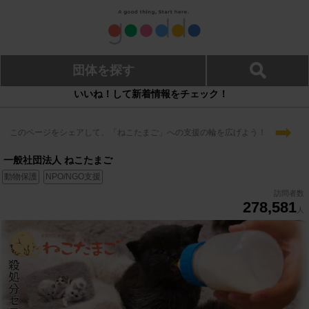
団体を探す
いいね！して新着情報をチェック！
➡
このページをシェアして、「ねこたまご」への支援の輪を広げよう！
一般社団法人 ねこたまご
動物保護
NPO/NGO支援
訪問者数
278,581
人