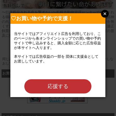
〜行政処分される命を繋ぎたい〜札幌市動物管理センターで処分され
る猫の６割以上の命が離乳前の幼齢の仔猫です。〜真の動物愛護精神
♡お買い物や予約で支援！
の向上を願って〜・行き場のない猫たちの飼い主を探す＝殺処分を無
くす主に行政収容され、処分対象となる猫のレスキュー活動。・適正
飼育を広める＝行政収容を減らす終生飼育の徹底、猫の適正飼育の普
当サイトではアフィリエイト広告を利用しており、こ
及に努めた啓発活動。
のページから各オンラインショップでの買い物や予約
サイトで申し込みすると、購入金額に応じた広告収益
公式サイト
が本サイトへ入ります。

本サイトでは広告収益の一部を 団体に支援金として
同じお買い物やお申し込みを複数回行う場合は、そのたびにクリックしな
お渡ししています。

おしてください
お買い物するなら、こちら
シャディ
応援する