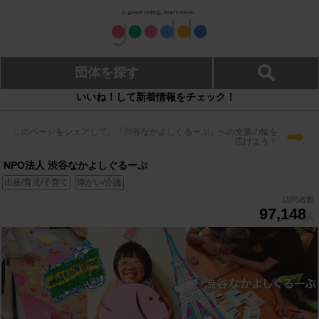
団体を探す
いいね！して新着情報をチェック！
➡
このページをシェアして、「渋谷なかよしぐるーぷ」への支援の輪を
広げよう！
NPO法人 渋谷なかよしぐるーぷ
出産/育児/子育て
障がい/介護
訪問者数
97,148
人