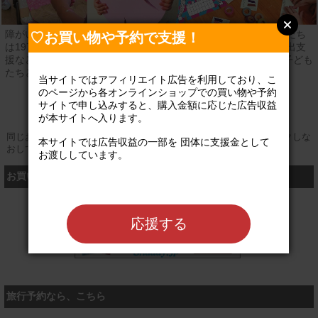
障がいのある人と家族が地域でいきいきと暮らすためには？ 私たち
♡お買い物や予約で支援！
は1970年設立から、障がい児放課後活動、ショートステイ、外出支
援など、暮らしのニーズにあわせたサービスを実施しながら、子ども
たちと家族の未来につながる活動を展開しています。
当サイトではアフィリエイト広告を利用しており、こ
のページから各オンラインショップでの買い物や予約
公式サイト
サイトで申し込みすると、購入金額に応じた広告収益
が本サイトへ入ります。

同じお買い物やお申し込みを複数回行う場合は、そのたびにクリックしな
本サイトでは広告収益の一部を 団体に支援金として
おしてください
お渡ししています。

お買い物するなら、こちら
シャディ
応援する
旅行予約なら、こちら