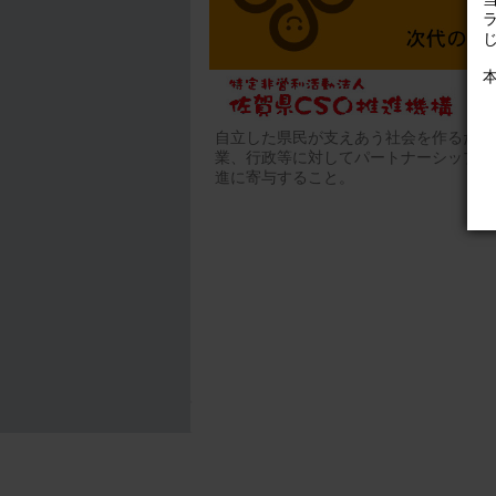
自立した県民が支えあう社会を作るため
業、行政等に対してパートナーシップの
進に寄与すること。
登