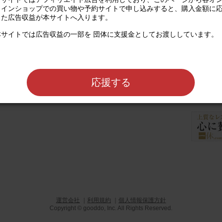
ラインショップでの買い物や予約サイトで申し込みすると、購入金額に
じた広告収益が本サイトへ入ります。

本サイトでは広告収益の一部を 団体に支援金としてお渡ししています。

、志縁組織、地縁組織、地域産業組合、企
構築に関する事業を行い、もって公益の増
応援する
レストラン予約な
録なし
公式サイト
運営会社
｜
利用規約
｜
個人情報保護方針
Copyright © gooddo, Inc. All Rights Reserved.