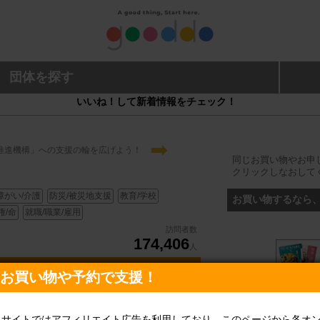
団体を探す
いいね！して新着情報をチェック！
➡
推進機構」への支援の輪を広げよう！
同じお買い物やお申
クリックしなおして
障がい/介護
防災/被災地支援
教育/学校
お買い物するなら
権/命
就職/職業/雇用
訪問者数
174,406
人
♡お買い物や予約で支援！
当サイトではアフィリエイト広告を利用しており、このページから各オ
旅行予約なら、こ