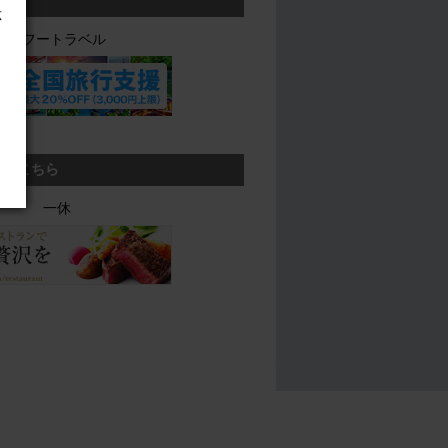
応
ヤフートラベル
ら、こちら
一休