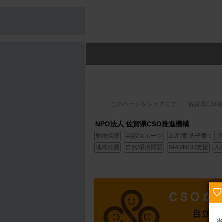
このページをシェアして、「佐賀県CSO
NPO法人 佐賀県CSO推進機構
動物保護
芸術/スポーツ
出産/育児/子育て
地域発展
自然/環境問題
NPO/NGO支援
人