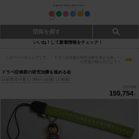
団体を探す
いいね！して新着情報をチェック！
➡
このページをシェアして、「ドラベ症候群の研究治療を進める会」へ
の支援の輪を広げよう！
ドラベ症候群の研究治療を進める会
出産/育児/子育て
障がい/介護
人権/命
訪問者数
155,754
人