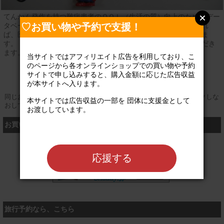
てんかん発作を持つ難病患者のＱＯＬ（生活の質）向上のためのデー
♡お買い物や予約で支援！
タベースを 運営しています。患者家族だけでなく、閲覧登録すれ
ば、医師、研究者、教員、 支援員などの福祉関係者も見て頂けま
す。 いただいたご寄付はデータベースの維持費に使わせていただき
ます。よろしくお 願いいたします。
当サイトではアフィリエイト広告を利用しており、こ
のページから各オンラインショップでの買い物や予約
登録なし
公式サイト
サイトで申し込みすると、購入金額に応じた広告収益
が本サイトへ入ります。

同じお買い物やお申し込みを複数回行う場合は、そのたびにクリックしな
本サイトでは広告収益の一部を 団体に支援金として
おしてください
お渡ししています。

お買い物するなら、こちら
シャディ
応援する
旅行予約なら、こちら