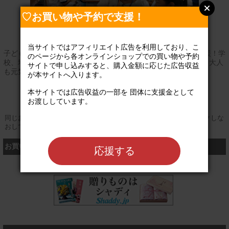
♡お買い物や予約で支援！
当サイトではアフィリエイト広告を利用しており、こ
子どもも大人も、夢！自分！発見！自分らしく生きる未来を応援！学
のページから各オンラインショップでの買い物や予約
校、地域、企業の“おせっかいなオトナ”の力を結集し、子どもも大人
サイトで申し込みすると、購入金額に応じた広告収益
も元気になる社会を目指すキャリア教育の認定ＮＰＯです。
が本サイトへ入ります。

公式サイト
本サイトでは広告収益の一部を 団体に支援金として
お渡ししています。

同じお買い物やお申し込みを複数回行う場合は、そのたびにクリックしな
おしてください
お買い物するなら、こちら
応援する
シャディ