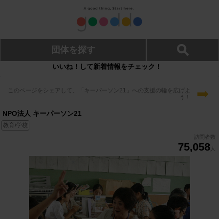
団体を探す
いいね！して新着情報をチェック！
➡
このページをシェアして、「キーパーソン21」への支援の輪を広げよ
う！
NPO法人 キーパーソン21
教育/学校
訪問者数
75,058
人