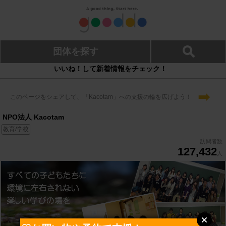
団体を探す
いいね！して新着情報をチェック！
➡
このページをシェアして、「Kacotam」への支援の輪を広げよう！
NPO法人 Kacotam
教育/学校
訪問者数
127,432
人