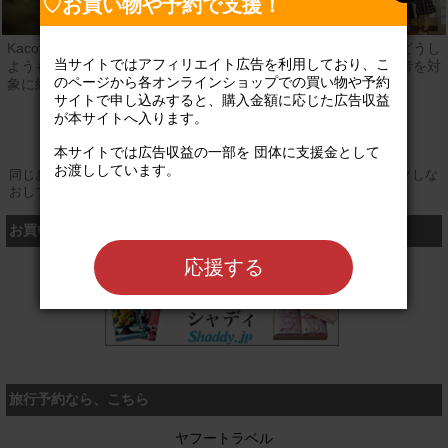
♡お買い物や予約で支援！
Kacotamは、札幌市内で経済的理由や家庭環境等自分自身ではどうし
当サイトではアフィリエイト広告を利用しており、こ
ようもない理由により、学びの機会が失われている子ども、若者を対
のページから各オンラインショップでの買い物や予約
象に総合的な学習支援を行っています。
サイトで申し込みすると、購入金額に応じた広告収益
公式サイト
が本サイトへ入ります。

本サイトでは広告収益の一部を 団体に支援金として
お渡ししています。

同じお買い物やお申し込みを複数回行う場合は、そのたびにクリックしな
おしてください
お買い物するなら、こちら
応援する
シャディ
旅行予約なら、こちら
ヤフートラベル