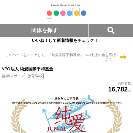
団体を探す
いいね！して新着情報をチェック！
➡
このページをシェアして、「純愛国際平和基金」への支援の輪を広げ
よう！
NPO法人 純愛国際平和基金
芸術/スポーツ
教育/学校
訪問者数
16,782
人