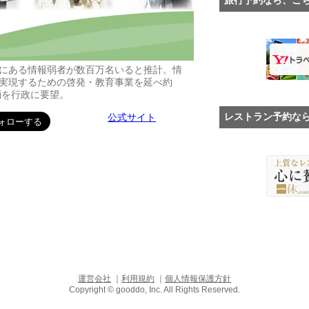
にある情報弱者が数百万名いると推計。情
実現するための啓発・教育事業を延べ約
消を行政に要望。
レストラン予約な
公式サイト
運営会社
｜
利用規約
｜
個人情報保護方針
Copyright © gooddo, Inc. All Rights Reserved.