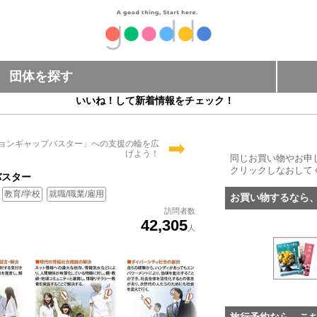
団体を探す
いいね！して新着情報をチェック！
➡
ョンギャップバスター」への支援の輪を広
げよう！
同じお買い物やお申
クリックしなおして
バスター
教育/学校
就職/職業/雇用
お買い物するなら
訪問者数
42,305
人
旅行予約なら、こ