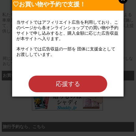
♡お買い物や予約で支援！
私たちは、中・高校生に向けてボランティア市民講師1,500人による
車座形式の少人数制（１０名程度）の授業導入型社会人講話を実施し
当サイトではアフィリエイト広告を利用しており、こ
て、多様な価値観を持つ大人と若者の出会いの場を年間４０校以上提
のページから各オンラインショップでの買い物や予約
供しています。
サイトで申し込みすると、購入金額に応じた広告収益
が本サイトへ入ります。

公式サイト
本サイトでは広告収益の一部を 団体に支援金として
お渡ししています。

同じお買い物やお申し込みを複数回行う場合は、そのたびにクリックしな
おしてください
お買い物するなら、こちら
応援する
シャディ
旅行予約なら、こちら