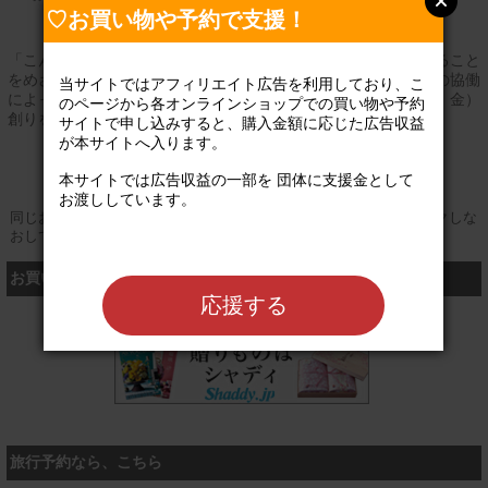
♡お買い物や予約で支援！
「こんなモノがあったらいいのに」を考えて、一つ一つ実現すること
をめざしています。地域で取組みを行うとともに、様々な団体の協働
当サイトではアフィリエイト広告を利用しており、こ
によってより多くを実現するため、活動しやすい環境（人、場、金）
のページから各オンラインショップでの買い物や予約
創りを行っています。
サイトで申し込みすると、購入金額に応じた広告収益
が本サイトへ入ります。

公式サイト
本サイトでは広告収益の一部を 団体に支援金として
お渡ししています。

同じお買い物やお申し込みを複数回行う場合は、そのたびにクリックしな
おしてください
お買い物するなら、こちら
応援する
シャディ
旅行予約なら、こちら