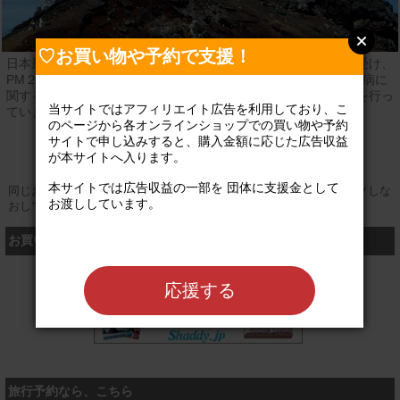
♡お買い物や予約で支援！
日本最高峰の富士山頂にある無人化された測候所を国から借り受け、
PM２．５や水銀などの大気汚染の観測や、雷、永久凍土、高山病に
関する調査など、富士山頂でなければできない研究や教育活動を行っ
当サイトではアフィリエイト広告を利用しており、こ
ています。
のページから各オンラインショップでの買い物や予約
登録なし
公式サイト
サイトで申し込みすると、購入金額に応じた広告収益
が本サイトへ入ります。

本サイトでは広告収益の一部を 団体に支援金として
同じお買い物やお申し込みを複数回行う場合は、そのたびにクリックしな
お渡ししています。

おしてください
お買い物するなら、こちら
シャディ
応援する
旅行予約なら、こちら