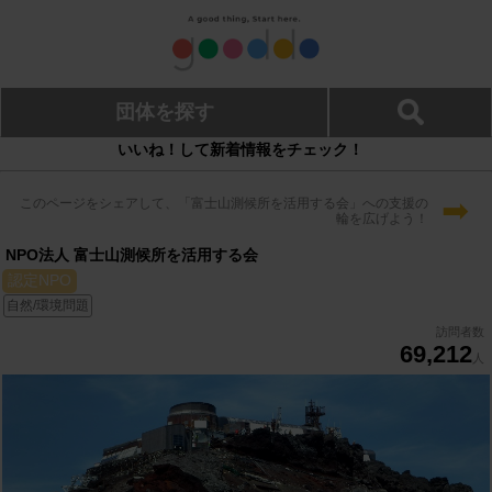
団体を探す
いいね！して新着情報をチェック！
➡
このページをシェアして、「富士山測候所を活用する会」への支援の
輪を広げよう！
NPO法人 富士山測候所を活用する会
認定NPO
自然/環境問題
訪問者数
69,212
人