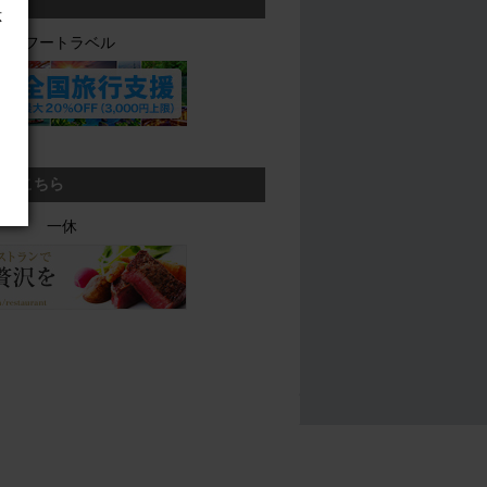
応
ヤフートラベル
ら、こちら
一休