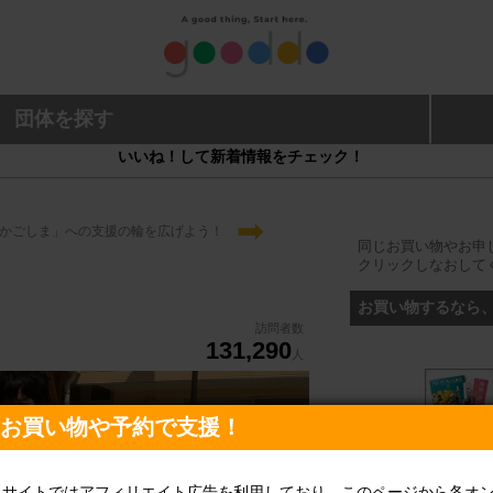
団体を探す
いいね！して新着情報をチェック！
➡
かごしま」への支援の輪を広げよう！
同じお買い物やお申
クリックしなおして
お買い物するなら
訪問者数
131,290
人
♡お買い物や予約で支援！
当サイトではアフィリエイト広告を利用しており、このページから各オ
旅行予約なら、こ