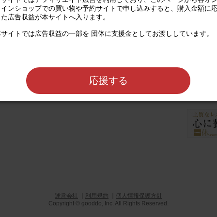
ラインショップでの買い物や予約サイトで申し込みすると、購入金額に
じた広告収益が本サイトへ入ります。

本サイトでは広告収益の一部を 団体に支援金としてお渡ししています。

フードバンクかごしまは、食べられるのに
の支援を必要とする人々に支援団体を通じ
バンク団体です。
応援する
レストラン予約な
公式サイト
運営会社
｜
利用規約
｜
個人情報保護方針
Copyright © gooddo, Inc. All Rights Reserved.