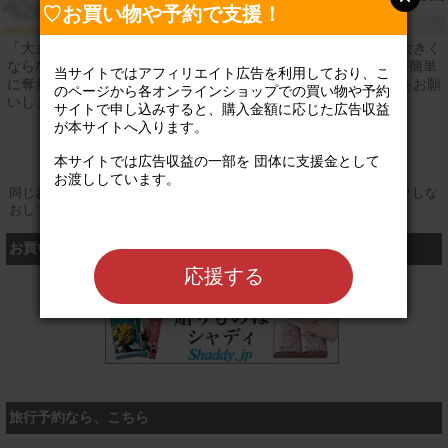
♡お買い物や予約で支援！
「大きな声、大きな力で」日本の動物福祉の向上は皆様の声が大きく
ならないと何も変わりません。杉本彩率いるEvaでは、尊い命が簡単
当サイトではアフィリエイト広告を利用しており、こ
に奪われることのない社会を目指します。皆様の温かいご支援をお願
のページから各オンラインショップでの買い物や予約
いします！
サイトで申し込みすると、購入金額に応じた広告収益
が本サイトへ入ります。

公式サイト
本サイトでは広告収益の一部を 団体に支援金として
お渡ししています。

同じお買い物やお申し込みを複数回行う場合は、そのたびにクリックしな
おしてください
お買い物するなら、こちら
応援する
シャディ
旅行予約なら、こちら