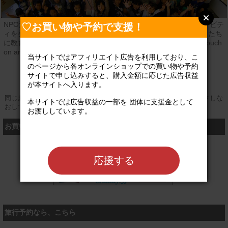
NPO法人cobonは、「仕事を通して社会性を養い、クリエイティビテ
♡お買い物や予約で支援！
ィを発揮しよう」をテーマに6年間で約13,000名を超える子どもたち
に教育活動（まちづくりプログラム「KidsCity!」、芸術体験「Touch
on art」など）を提供しています。
当サイトではアフィリエイト広告を利用しており、こ
のページから各オンラインショップでの買い物や予約
公式サイト
サイトで申し込みすると、購入金額に応じた広告収益
が本サイトへ入ります。

同じお買い物やお申し込みを複数回行う場合は、そのたびにクリックしな
本サイトでは広告収益の一部を 団体に支援金として
おしてください
お渡ししています。

お買い物するなら、こちら
シャディ
応援する
旅行予約なら、こちら