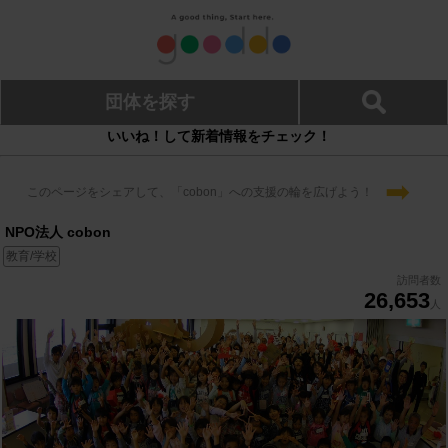
団体を探す
いいね！して新着情報をチェック！
➡
このページをシェアして、「cobon」への支援の輪を広げよう！
NPO法人 cobon
教育/学校
訪問者数
26,653
人