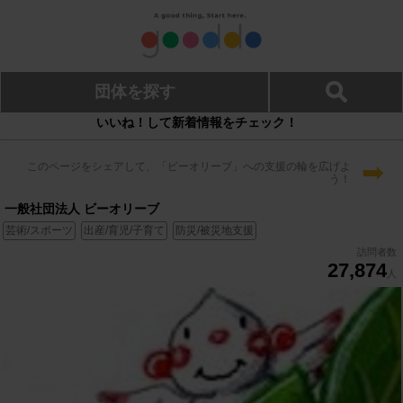
団体を探す
いいね！して新着情報をチェック！
➡
このページをシェアして、「ビーオリーブ」への支援の輪を広げよ
う！
一般社団法人 ビーオリーブ
芸術/スポーツ
出産/育児/子育て
防災/被災地支援
訪問者数
27,874
人